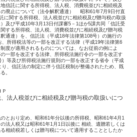
土地信託に関する所得税、法人税、消費税並びに相続税及
」の廃止について（法令解釈通達）
昭和61年7月9日付直
信託に関する所得税、法人税並びに相続税及び贈与税の取扱
及び平成10年3月13日付課審5－1ほか5課共同「信託受
に関する所得税、法人税、消費税並びに相続税及び贈与税
釈通達）を、信託法（平成18年法律第108号）の施行の
、所得税法等の一部を改正する法律（平成19年法律第6
旧制度が適用されるものについては、なお従前の例によ
の一部を改正する法律、所得税法施行令の一部を改正す
2号）等及び所得税法施行規則の一部を改正する省令（平成
により、信託法の制定に伴う信託税制が整備されたため、既
ある。
ＨＰ
税、法人税並びに相続税及び贈与税の取扱いにつ
のとおり定め、昭和61年分以後の所得税、昭和61年4月1
の法人税又は昭和61年1月1日以後に 相続、遺贈若しくは
係る相続税若しくは贈与税について適用することとしたか