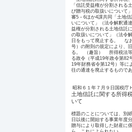
「信託受益権が分割される
び贈与税の取扱いについて
審5－6ほか4課共同「土地
いについて」（法令解釈通達）
益権が分割される土地信託
の取扱いについて」（法令解
日をもって廃止する。
なお
号）の附則の規定により、
る。
（
趣旨）
所得税法等
る政令（平成19年政令第8
19年財務省令第12号）等
往の通達を廃止するもので
昭和６１年７月９日国税庁
土地信託に関する所得
いて
標題のことについては、別紙
日以後に開始する事業年度分
贈与により取得した財産に
ら、これによられたい。