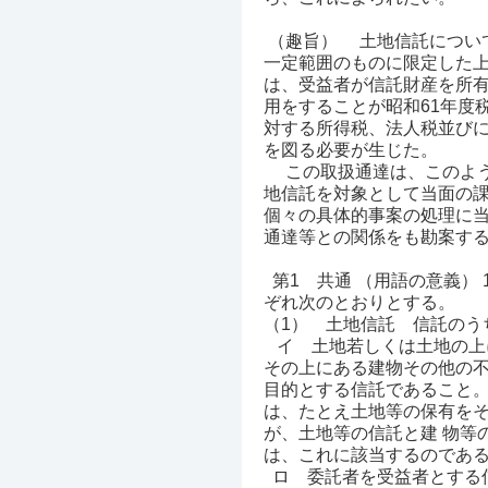
（趣旨）
土地信託について
一定範囲のものに限定した
は、受益者が信託財産を所
用をすることが昭和61年度
対する所得税、法人税並び
を図る必要が生じた。
この取扱通達は、このよう
地信託を対象として当面の課
個々の具体的事案の処理に
通達等との関係をも勘案す
第1 共通
（用語の意義）
ぞれ次のとおりとする。
（1） 土地信託 信託のう
イ 土地若しくは土地の上
その上にある建物その他の
目的とする信託であること
は、たとえ土地等の保有を
が、土地等の信託と建 物等
は、これに該当するのであ
ロ 委託者を受益者とする