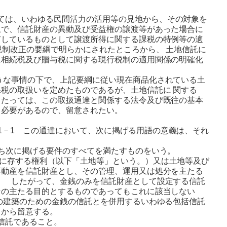
は、いわゆる民間活力の活用等の見地から、その対象を
上で、信託財産の異動及び受益権の譲渡等があった場合に
有しているものとして譲渡所得に関する課税の特例等の適
税制改正の要綱で明らかにされたところから、 土地信託に
に相続税及び贈与税に関する現行税制の適用関係の明確化
な事情の下で、上記要綱に従い現在商品化されている土
税の取扱いを定めたものであるが、土地信託に 関する
当たっては、この取扱通達と関係する法令及び既往の基本
る必要があるので、留意されたい。
1－1 この通達において、次に掲げる用語の意義は、それ
ち次に掲げる要件のすべてを満たすものをいう。
に存する権利（以下「土地等」という。）又は土地等及び
不動産を信託財産とし、その管理、運用又は処分を主たる
。
したがって、金銭のみを信託財産として設定する信託
その主たる目的とするものであってもこれに該当しない
の建築のための金銭の信託とを併用するいわゆる包括信託
るから留意する。
信託であること。